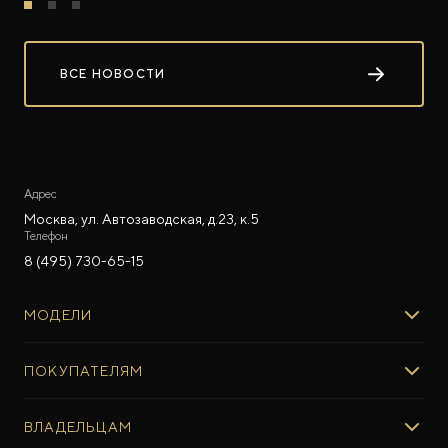
ВСЕ НОВОСТИ
Адрес
Москва, ул. Автозаводская, д.23, к.5
Телефон
8 (495) 730-65-15
МОДЕЛИ
ROX 01
ПОКУПАТЕЛЯМ
ROX ADAMAS
ВЫБОР И ПОКУПКА
ВЛАДЕЛЬЦАМ
Авто в наличии