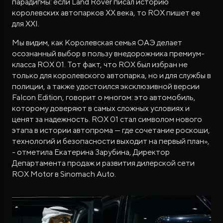
парадигмы: если Land Rover писал историю
королевских автопарков XX века, то ROX пишет ее
для XXI.
Мы видим, как Королевская семья ОАЭ делает
осознанный выбор в пользу внедорожника премиум-
класса ROX 01. Тот факт, что ROX был избран не
только для королевского автопарка, но и для службы в
полиции, а также удостоился эксклюзивной версии
Falcon Edition, говорит о многом: это автомобиль,
которому доверяют в самых сложных условиях и
ценят за надежность. ROX 01 стал символом нового
этапа в истории автопрома — где сочетание роскоши,
технологий и безопасности выходит на первый план»,
- отметила Екатерина Зарубина, Директор
Департамента продаж и развития дилерской сети
ROX Motor в Sinomach Auto.