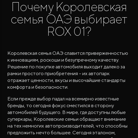
Почему Королевская
семья ОАЭ выбирает
ROX 01?
ROX ADAMAS
Королевская семья ОАЭ славится приверженностью
Совершенно новый флагманский внедорожник
к инновациям, роскоши и безупречному качеству.
от 9 300 000 ₽*
Решение по покупке автомобиля выходит далеко за
рамки простого приобретения – их автопарк
отражает ценности, вкусы и высочайшие стандарты
комфорта и безопасности.
Если прежде выбор падал на всемирно известные
бренды, то сегодня фокус сместился в сторону
автомобилей будущего. В мире, где доступны любые
суперкары, Королевские семьи обращают внимание
на тех немногих автопроизводителей, что способны
предложить нечто большее. Сегодня эталоном,