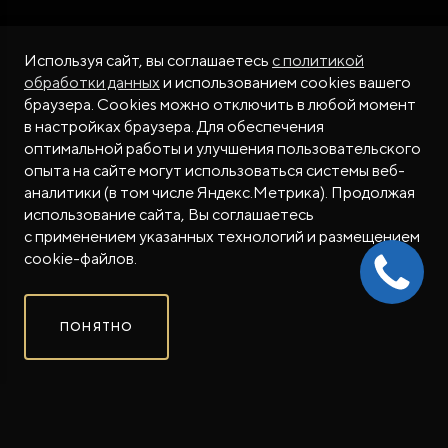
Используя сайт, вы соглашаетесь
с политикой
обработки данных
и использованием cookies вашего
браузера. Cookies можно отключить в любой момент
в настройках браузера. Для обеспечения
оптимальной работы и улучшения пользовательского
опыта на сайте могут использоваться системы веб-
ОТ 9 300 000 ₽
аналитики (в том числе Яндекс.Метрика). Продолжая
С УЧЕТОМ МАКСИМАЛЬНОЙ ВЫГОДЫ*
использование сайта, Вы соглашаетесь
с применением указанных технологий и размещением
Совершенно новый флагманский внедорожник
cookie-файлов.
ROX в соцсетях
ROX в соцсетях
ROX в соцсетях
ПРАЙС-ЛИСТ
ПОНЯТНО
ЗАБРОНИРОВАТЬ