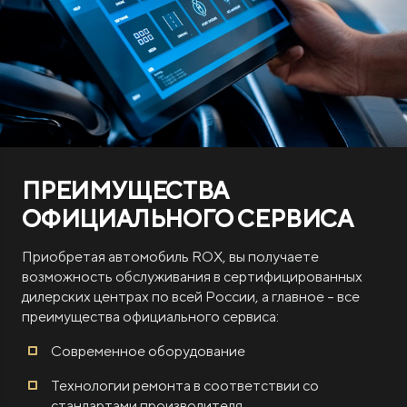
ROX ADAMAS
Совершенно новый флагманский внедорожник
ПРЕИМУЩЕСТВА
от 9 300 000 ₽*
ОФИЦИАЛЬНОГО СЕРВИСА
Приобретая автомобиль ROX, вы получаете
возможность обслуживания в сертифицированных
дилерских центрах по всей России, а главное – все
преимущества официального сервиса:
Современное оборудование
Технологии ремонта в соответствии со
стандартами производителя