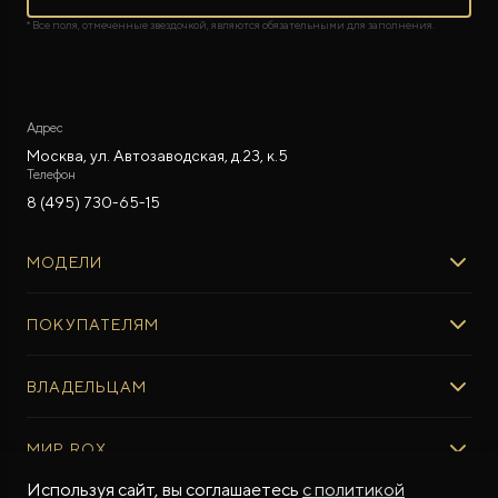
* Все поля, отмеченные звездочкой, являются обязательными для заполнения.
Адрес
Москва, ул. Автозаводская, д.23, к.5
Телефон
8 (495) 730-65-15
МОДЕЛИ
ROX 01
ПОКУПАТЕЛЯМ
ROX ADAMAS
ВЫБОР И ПОКУПКА
ВЛАДЕЛЬЦАМ
Авто в наличии
Консультация эксперта ROX
СЕРВИС
МИР ROX
Тест-драйв
Сервис ROX
Специальные предложения
Используя сайт, вы соглашаетесь
с политикой
Регламент ТО
О БРЕНДЕ