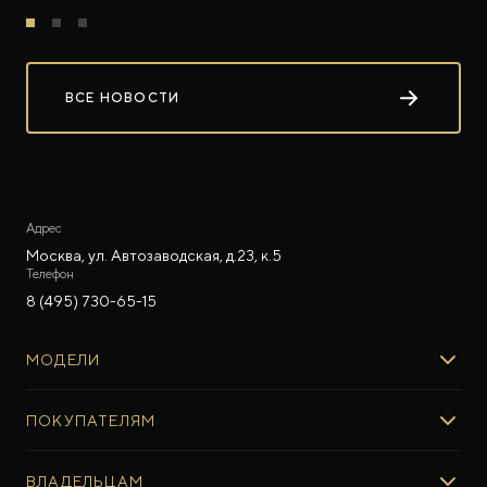
ВСЕ НОВОСТИ
Адрес
Москва, ул. Автозаводская, д.23, к.5
Телефон
8 (495) 730-65-15
МОДЕЛИ
ROX 01
ПОКУПАТЕЛЯМ
ROX ADAMAS
ВЫБОР И ПОКУПКА
ВЛАДЕЛЬЦАМ