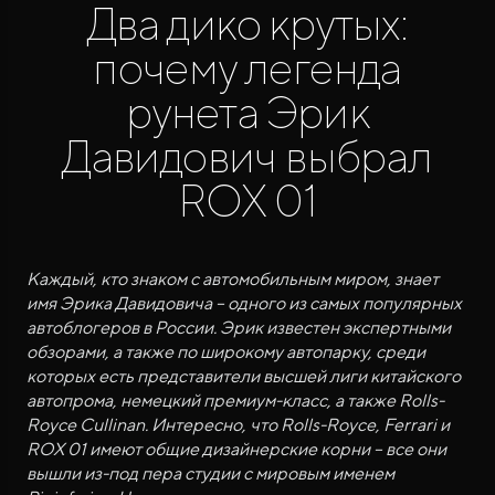
Два дико крутых:
почему легенда
рунета Эрик
Давидович выбрал
ROX 01
ROX ADAMAS
Совершенно новый флагманский внедорожник
от 9 300 000 ₽*
Каждый, кто знаком с автомобильным миром, знает
имя Эрика Давидовича – одного из самых популярных
автоблогеров в России. Эрик известен экспертными
обзорами, а также по широкому автопарку, среди
которых есть представители высшей лиги китайского
автопрома, немецкий премиум-класс, а также Rolls-
Royce Cullinan. Интересно, что Rolls-Royce, Ferrari и
ROX 01 имеют общие дизайнерские корни – все они
вышли из-под пера студии с мировым именем