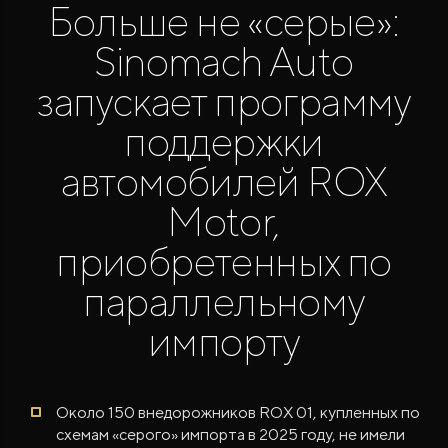
Больше не «серые»:
Sinomach Auto
запускает программу
поддержки
автомобилей ROX
Motor,
приобретенных по
ROX ADAMAS
Совершенно новый флагманский внедорожник
параллельному
от 9 300 000 ₽*
импорту
Около 150 внедорожников ROX 01, купленных по
схемам «серого» импорта в 2025 году, не имели