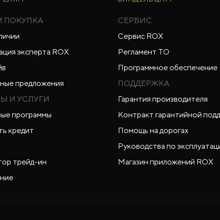
И ПОКУПКА
СЕРВИС
личии
Сервис ROX
ация эксперта ROX
Регламент ТО
йв
Программное обеспечение
ные предложения
ПОДДЕРЖКА
Ы И УСЛУГИ
Гарантия производителя
ые программы
Контракт гарантийной под
ть кредит
Помощь на дорогах
Руководства по эксплуатац
тор трейд-ин
Магазин приложений ROX
ние