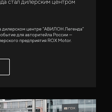
а стал дилерским центром
а в дилерском центре “АВИЛОН Легенда”
событие для авторитейла России —
лерского предприятия ROX Motor.