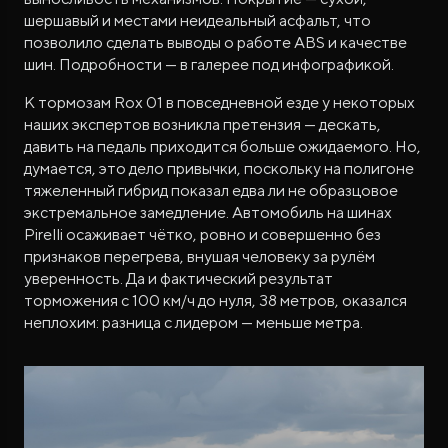
шершавый и местами неидеальный асфальт, что
позволило сделать выводы о работе ABS и качестве
шин. Подробности — в галерее под инфографикой.
К тормозам Rox 01 в повседневной езде у некоторых
наших экспертов возникла претензия — дескать,
давить на педаль приходится больше ожидаемого. Но,
думается, это дело привычки, поскольку на полигоне
тяжеленный гибрид показал едва ли не образцовое
экстремальное замедление. Автомобиль на шинах
Pirelli осаживает чётко, ровно и совершенно без
признаков перегрева, внушая человеку за рулём
уверенность. Да и фактический результат
торможения с 100 км/ч до нуля, 38 метров, оказался
неплохим: разница с лидером — меньше метра.