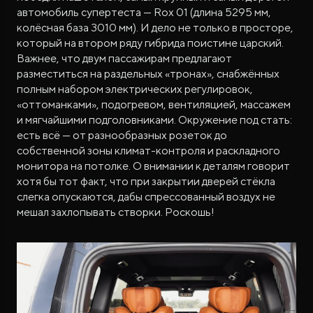
автомобиль супертеста — Rox 01 (длина 5295 мм,
колёсная база 3010 мм). И дело не только в просторе,
который на втором ряду гибрида поистине царский.
Важнее, что двум пассажирам предлагают
разместиться на раздельных «тронах», снабжённых
полным набором электрических регулировок,
«оттоманками», подогревом, вентиляцией, массажем
и мягчайшими подголовниками. Окружение под стать:
есть всё — от разнообразных розеток до
собственной зоны климат-контроля и раскладного
монитора на потолке. О внимании к деталям говорит
хотя бы тот факт, что при закрытии дверей стёкла
слегка опускаются, дабы спрессованный воздух не
мешал захлопывать створки. Роскошь!