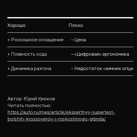
Хорошо
Плохо
+ Роскошное оснащение
− Цена
+ Плавность хода
− «Цифровая» эргономика
+ Динамика разгона
– Недостаток «зимних опций
Автор: Юрий Урюков
Читать полностью:
https://auto.ru/mag/article/ekspertnyy-supertest-
bolshih-krossoverov-i-roskoshnogo-gibrida/