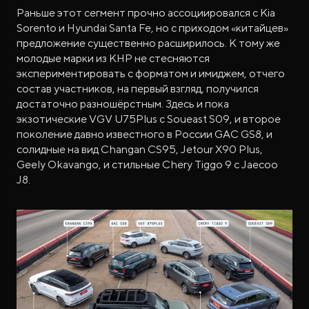
Раньше этот сегмент прочно ассоциировался с Kia
Sorento и Hyundai Santa Fe, но с приходом «китайцев»
предложение существенно расширилось. К тому же
молодые марки из КНР не стесняются
экспериментировать с форматом и имиджем, отчего
состав участников, на первый взгляд, получился
достаточно разношёрстным. Здесь и пока
экзотические VGV U75Plus с Soueast S09, и второе
поколение давно известного в России GAC GS8, и
солидные на вид Changan CS95, Jetour X90 Plus,
Geely Okavango, и стильные Chery Tiggo 9 с Jaecoo
J8.