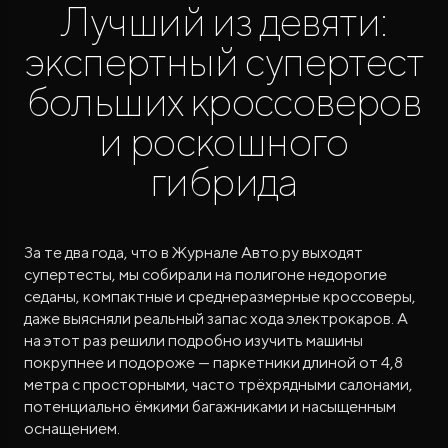
Лучший из девяти:
экспертный супертест
больших кроссоверов
и роскошного
гибрида
ROX ADAMAS
Совершенно новый флагманский внедорожник
от 9 300 000 ₽*
За те два года, что в Журнале Авто.ру выходят
супертесты, мы собирали на полигоне недорогие
седаны, компактные и среднеразмерные кроссоверы,
даже выясняли реальный запас хода электрокаров. А
на этот раз решили подробно изучить машины
покрупнее и подороже — паркетники длиной от 4,8
метра с просторными, часто трёхрядными салонами,
потенциально ёмкими багажниками и насыщенным
оснащением.