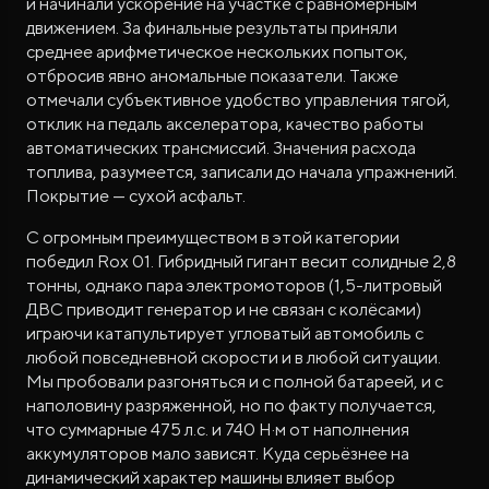
и начинали ускорение на участке с равномерным
движением. За финальные результаты приняли
среднее арифметическое нескольких попыток,
отбросив явно аномальные показатели. Также
отмечали субъективное удобство управления тягой,
отклик на педаль акселератора, качество работы
автоматических трансмиссий. Значения расхода
топлива, разумеется, записали до начала упражнений.
Покрытие — сухой асфальт.
С огромным преимуществом в этой категории
победил Rox 01. Гибридный гигант весит солидные 2,8
тонны, однако пара электромоторов (1,5-литровый
ДВС приводит генератор и не связан с колёсами)
играючи катапультирует угловатый автомобиль с
любой повседневной скорости и в любой ситуации.
Мы пробовали разгоняться и с полной батареей, и с
наполовину разряженной, но по факту получается,
что суммарные 475 л.с. и 740 Н·м от наполнения
аккумуляторов мало зависят. Куда серьёзнее на
динамический характер машины влияет выбор