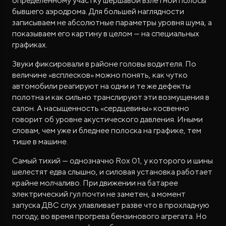
определённому участку шершавой взлётной полосы
бывшего аэродрома. Для большей наглядности
записываем не абсолютные параметры уровня шума, а
показываем его картину в целом — на специальных
графиках.
Звуки фиксировали в районе головы водителя. По
величине «всплесков» можно понять, как чутко
автомобили реагируют на одни и те же дефекты
полотна и как сильно транслируют эти возмущения в
салон. А насыщенность «сердцевины» косвенно
говорит об уровне акустического давления. Иными
словам, чем уже и бледнее полоска на графике, тем
тише в машине.
Самый тихий — однозначно Rox 01, у которого и шины
шелестят едва слышно, и силовая установка работает
крайне молчаливо. При движении на батарее
электрический гул почти не заметен, а момент
запуска ДВС слух улавливает разве что в прохладную
погоду, во время прогрева бензинового агрегата. Но