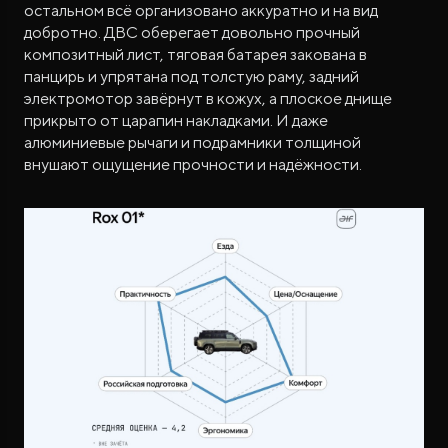
остальном всё организовано аккуратно и на вид
добротно. ДВС оберегает довольно прочный
композитный лист, тяговая батарея закована в
панцирь и упрятана под толстую раму, задний
электромотор завёрнут в кожух, а плоское днище
прикрыто от царапин накладками. И даже
алюминиевые рычаги и подрамники толщиной
внушают ощущение прочности и надёжности.