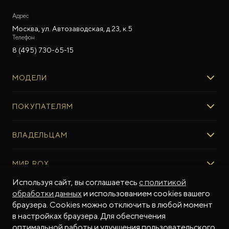
Адрес
Москва, ул. Автозаводская, д.23, к.5
Телефон
8 (495) 730-65-15
МОДЕЛИ
ROX 01
ПОКУПАТЕЛЯМ
ROX ADAMAS
ВЫБОР И ПОКУПКА
ВЛАДЕЛЬЦАМ
Авто в наличии
Консультация эксперта ROX
СЕРВИС
МИР ROX
Тест-драйв
Сервис ROX
Специальные предложения
Используя сайт, вы соглашаетесь
с политикой
Регламент ТО
О БРЕНДЕ
обработки данных
и использованием cookies вашего
ФИНАНСЫ И УСЛУГИ
Программное обеспечение
Бренд ROX
браузера. Cookies можно отключить в любой момент
Финансовые программы
ПОДДЕРЖКА
Дизайн Pininfarina
в настройках браузера. Для обеспечения
Рассчитать кредит
Гарантия производителя
МЫ В СОЦСЕТЯХ
Новости
оптимальной работы и улучшения пользовательского