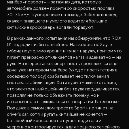
манёвр «поворот» — затяжная дуга, которую
автомобиль должен пройти со скоростью порядка
70–75 км/ч с ускорением на выходе. Забегая вперёд,
скажем: знающего и умелого водителя большие
китайские кроссоверы вряд ли порадуют.
В рамках данного испытания мы обнаружили, что ROX
01 подводит избыточный вес. На скоростной дуге
гибрид неумолимо кренит и тянет наружу, притом что
гигант прекрасно откликается на газ и адекватно — на
руль. На «переставке» инертность проявляется ещё
ярче: уже на первом манёвре (уход от препятствия в
соседнюю полосу) срабатывает неотключаемая
система стабилизации. Хотя дури в машине столько,
что электронный ошейник без труда продавливается,
позволяя не только объезжать помеху, но и
интенсивно отталкиваться от покрытия. В целом же
Rox даже в самом злом пресете Sport+ не тянет на
driver’s car, хотя и ругать китайцев не хочется —
батарейный кроссовер не пугает водителя и
уверенно контролируется, а для мощного семейного