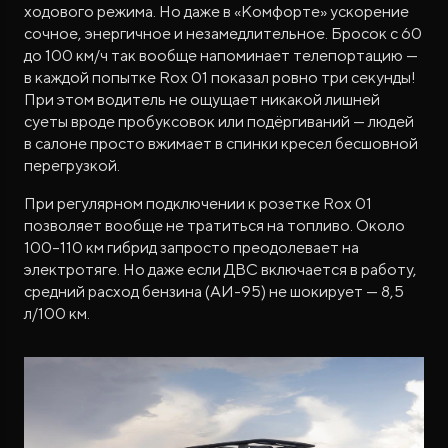
ходового режима. Но даже в «Комфорте» ускорение
сочное, энергичное и незамедлительное. Бросок с 60
до 100 км/ч так вообще напоминает телепортацию —
в каждой попытке Rox 01 показал ровно три секунды!
При этом водитель не ощущает никакой лишней
суеты вроде пробуксовок или подёргиваний — людей
в салоне просто вжимает в спинки кресел бесшовной
перегрузкой.
При регулярном подключении к розетке Rox 01
позволяет вообще не тратиться на топливо. Около
100–110 км гибрид запросто преодолевает на
электротяге. Но даже если ДВС включается в работу,
средний расход бензина (АИ-95) не шокирует — 8,5
л/100 км.