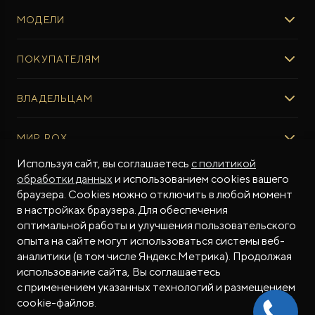
МОДЕЛИ
ROX 01
ПОКУПАТЕЛЯМ
ROX ADAMAS
ВЫБОР И ПОКУПКА
ВЛАДЕЛЬЦАМ
Авто в наличии
Консультация эксперта ROX
СЕРВИС
МИР ROX
Тест-драйв
Сервис ROX
Специальные предложения
Используя сайт, вы соглашаетесь
с политикой
Регламент ТО
О БРЕНДЕ
обработки данных
и использованием cookies вашего
ФИНАНСЫ И УСЛУГИ
Программное обеспечение
Бренд ROX
браузера. Cookies можно отключить в любой момент
Финансовые программы
ПОДДЕРЖКА
Дизайн Pininfarina
в настройках браузера. Для обеспечения
Рассчитать кредит
Гарантия производителя
МЫ В СОЦСЕТЯХ
Новости
оптимальной работы и улучшения пользовательского
Трейд-ин
Контракт гарантийной поддержки
опыта на сайте могут использоваться системы веб-
СМИ о нас
аналитики (в том числе Яндекс.Метрика). Продолжая
Калькулятор трейд-ин
Помощь на дорогах
Истории владельцев
использование сайта, Вы соглашаетесь
Страхование
Руководства по эксплуатации
Часто задаваемые вопросы
с применением указанных технологий и размещением
Магазин приложений ROX
СОТРУДНИЧЕСТВО
© 2026
cookie-файлов.