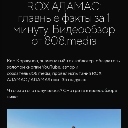
ROX АДАМАС:
главные факты за 1
минуту. Видеообзор
от 808.media
ROX ADAMAS
Совершенно новый флагманский внедорожник
от 9 300 000 ₽*
Ким Коршунов, знаменитый техноблогер, обладатель
золотой кнопки YouTube, автор и
создатель 808.media, провел испытания ROX
АДАМАС / ADAMAS при -35 градусах.
Что из этого получилось? Смотрите в видеообзоре
ниже.