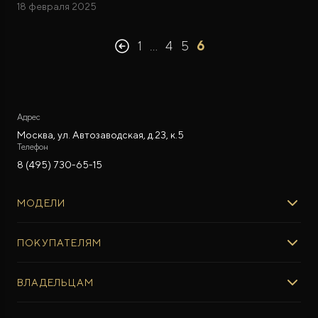
18 февраля 2025
1
…
4
5
6
Адрес
Москва, ул. Автозаводская, д.23, к.5
Телефон
8 (495) 730-65-15
МОДЕЛИ
ROX 01
ПОКУПАТЕЛЯМ
ROX ADAMAS
ВЫБОР И ПОКУПКА
ВЛАДЕЛЬЦАМ
Авто в наличии
Консультация эксперта ROX
СЕРВИС