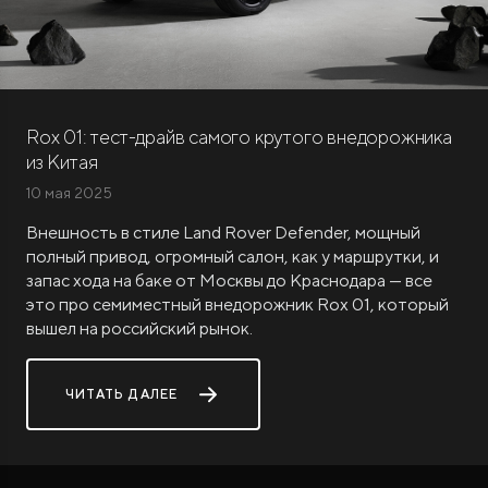
Rox 01: тест-драйв самого крутого внедорожника
из Китая
ROX ADAMAS
10 мая 2025
Совершенно новый флагманский внедорожник
от 9 300 000 ₽*
Внешность в стиле Land Rover Defender, мощный
полный привод, огромный салон, как у маршрутки, и
запас хода на баке от Москвы до Краснодара — все
это про семиместный внедорожник Rox 01, который
вышел на российский рынок.
ЧИТАТЬ ДАЛЕЕ